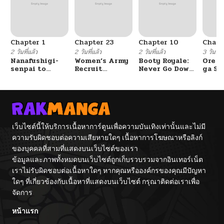
Chapter 1
Chapter 23
Chapter 10
Chapt
2 วันที่แล้ว
2 วันที่แล้ว
2 วันที่แล้ว
3 วันที่แ
Nanafushigi-
Women’s Army
Booty Royale:
Ore S
senpai to
Recruit
Never Go Down
ga Se
Tetsujin-kun
Training
Without A
Omae
Center
Fight!
Reijo
Tag 
Game
Kour
Itash
เว็บไซต์นี้ให้บริการเนื้อหาการ์ตูนเพื่อความบันเทิงเท่านั้นและไม่มี
ความรับผิดชอบต่อความเสียหายใดๆ เนื้อหาการโฆษณาหรือลิงก์
ของบุคคลที่สามที่แสดงบนเว็บไซต์ของเรา
ข้อมูลและภาพทั้งหมดบนเว็บไซต์ถูกเก็บรวบรวมจากอินเทอร์เน็ต
เราไม่รับผิดชอบต่อเนื้อหาใดๆ หากคุณหรือองค์กรของคุณมีปัญหา
ใดๆ ที่เกี่ยวข้องกับเนื้อหาที่แสดงบนเว็บไซต์ กรุณาติดต่อเราเพื่อ
จัดการ
หน้าแรก