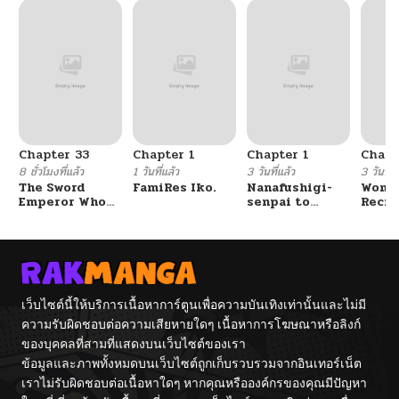
Chapter 33
Chapter 1
Chapter 1
Chapt
8 ชั่วโมงที่แล้ว
1 วันที่แล้ว
3 วันที่แล้ว
3 วันที่แ
The Sword
FamiRes Iko.
Nanafushigi-
Wome
Emperor Who
senpai to
Recru
Surpasses His
Tetsujin-kun
Train
Previous Life
Cente
จักรพรรดิเทพดาบ
ผงาดเหนือชาติภพ
เว็บไซต์นี้ให้บริการเนื้อหาการ์ตูนเพื่อความบันเทิงเท่านั้นและไม่มี
ความรับผิดชอบต่อความเสียหายใดๆ เนื้อหาการโฆษณาหรือลิงก์
ของบุคคลที่สามที่แสดงบนเว็บไซต์ของเรา
ข้อมูลและภาพทั้งหมดบนเว็บไซต์ถูกเก็บรวบรวมจากอินเทอร์เน็ต
เราไม่รับผิดชอบต่อเนื้อหาใดๆ หากคุณหรือองค์กรของคุณมีปัญหา