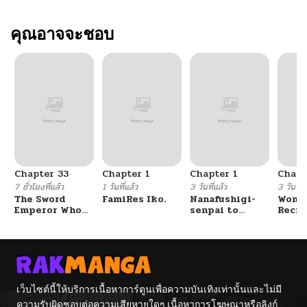
คุณอาจจะชอบ
Chapter 33
Chapter 1
Chapter 1
Chapt
7 ชั่วโมงที่แล้ว
1 วันที่แล้ว
3 วันที่แล้ว
3 วันที่แ
The Sword
FamiRes Iko.
Nanafushigi-
Wome
Emperor Who
senpai to
Recru
Surpasses His
Tetsujin-kun
Train
Previous Life
Cente
จักรพรรดิเทพดาบ
ผงาดเหนือชาติภพ
เว็บไซต์นี้ให้บริการเนื้อหาการ์ตูนเพื่อความบันเทิงเท่านั้นและไม่มี
ความรับผิดชอบต่อความเสียหายใดๆ เนื้อหาการโฆษณาหรือลิงก์