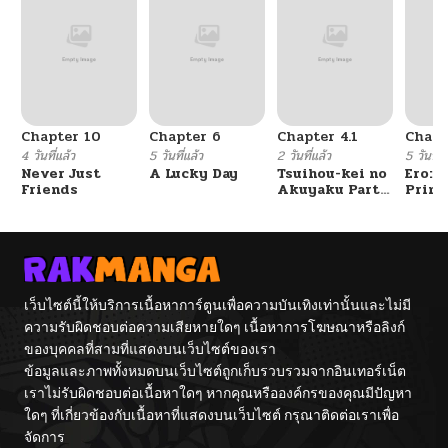
Chapter 10
Chapter 6
Chapter 4.1
Chapt
4 วันที่แล้ว
5 วันที่แล้ว
2 วันที่แล้ว
5 วันที่แ
Never Just
A Lucky Day
Tsuihou-kei no
Ero: 
Friends
Akuyaku Party
Princ
no Leader ni
Subm
Tensei Shita
node, Zamaa
Sareru Mae ni
Jibun o
Tsuihou
Shimashita.:
เว็บไซต์นี้ให้บริการเนื้อหาการ์ตูนเพื่อความบันเทิงเท่านั้นและไม่มี
Skill o Ubau
ความรับผิดชอบต่อความเสียหายใดๆ เนื้อหาการโฆษณาหรือลิงก์
“Steal” tte
Akuyakusugiru
ของบุคคลที่สามที่แสดงบนเว็บไซต์ของเรา
kedo
ข้อมูลและภาพทั้งหมดบนเว็บไซต์ถูกเก็บรวบรวมจากอินเทอร์เน็ต
Tsuyosugiru
เราไม่รับผิดชอบต่อเนื้อหาใดๆ หากคุณหรือองค์กรของคุณมีปัญหา
ใดๆ ที่เกี่ยวข้องกับเนื้อหาที่แสดงบนเว็บไซต์ กรุณาติดต่อเราเพื่อ
จัดการ