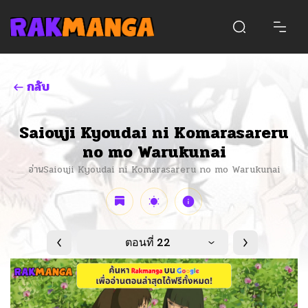
กลับ
Saiouji Kyoudai ni Komarasareru
no mo Warukunai
อ่านSaiouji Kyoudai ni Komarasareru no mo Warukunai
ตอนที่ 22