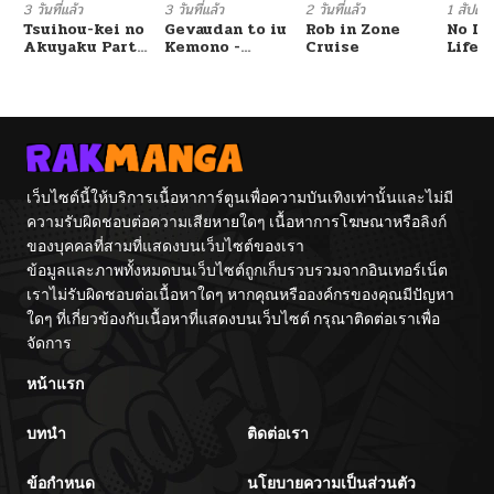
3 วันที่แล้ว
3 วันที่แล้ว
2 วันที่แล้ว
1 สัปดาห์
Tsuihou-kei no
Gevaudan to iu
Rob in Zone
No Lil
Akuyaku Party
Kemono -
Cruise
Life!!
no Leader ni
Rougoku de
Tensei Shita
Onna wo
node, Zamaa
Musaboru Moto
Sareru Mae ni
Ningen no
Jibun o
Saikyou
Tsuihou
Monster wa,
Shimashita.:
Fukushuu no
Skill o Ubau
Prison Break
เว็บไซต์นี้ให้บริการเนื้อหาการ์ตูนเพื่อความบันเทิงเท่านั้นและไม่มี
“Steal” tte
wo
ความรับผิดชอบต่อความเสียหายใดๆ เนื้อหาการโฆษณาหรือลิงก์
Akuyakusugiru
Kuwadateru-
kedo
ของบุคคลที่สามที่แสดงบนเว็บไซต์ของเรา
Tsuyosugiru
ข้อมูลและภาพทั้งหมดบนเว็บไซต์ถูกเก็บรวบรวมจากอินเทอร์เน็ต
เราไม่รับผิดชอบต่อเนื้อหาใดๆ หากคุณหรือองค์กรของคุณมีปัญหา
ใดๆ ที่เกี่ยวข้องกับเนื้อหาที่แสดงบนเว็บไซต์ กรุณาติดต่อเราเพื่อ
จัดการ
หน้าแรก
บทนำ
ติดต่อเรา
ข้อกำหนด
นโยบายความเป็นส่วนตัว