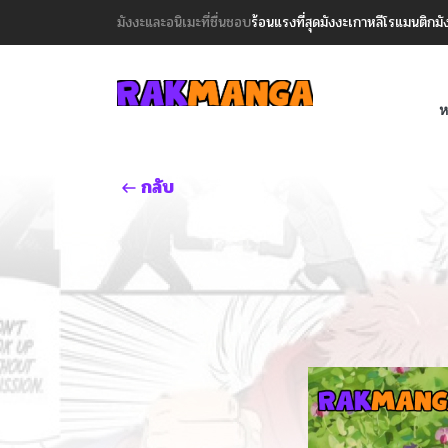
มังงะและอนิเมะที่ชื่นชอบ
ร้อนแรงที่สุด
มังงะเกาหลี
โรแมนติก
มั
ห
กลับ