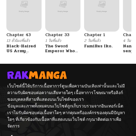
Chapter 43
Chapter 33
Chapter 1
Chapt
13 ชั่วโมงที่แล้ว
1 วันที่แล้ว
2 วันที่แล้ว
4 วันที่แ
Black-Haired
The Sword
FamiRes Iko.
Nanaf
US Army
Emperor Who
senpa
General ย้อนเวลา
Surpasses His
Tetsu
มาเป็นจอมพลสหรัฐ
Previous Life
จักรพรรดิเทพดาบ
ผงาดเหนือชาติภพ
เว็บไซต์นี้ให้บริการเนื้อหาการ์ตูนเพื่อความบันเทิงเท่านั้นและไม่มี
ความรับผิดชอบต่อความเสียหายใดๆ เนื้อหาการโฆษณาหรือลิงก์
ของบุคคลที่สามที่แสดงบนเว็บไซต์ของเรา
ข้อมูลและภาพทั้งหมดบนเว็บไซต์ถูกเก็บรวบรวมจากอินเทอร์เน็ต
เราไม่รับผิดชอบต่อเนื้อหาใดๆ หากคุณหรือองค์กรของคุณมีปัญหา
ใดๆ ที่เกี่ยวข้องกับเนื้อหาที่แสดงบนเว็บไซต์ กรุณาติดต่อเราเพื่อ
จัดการ