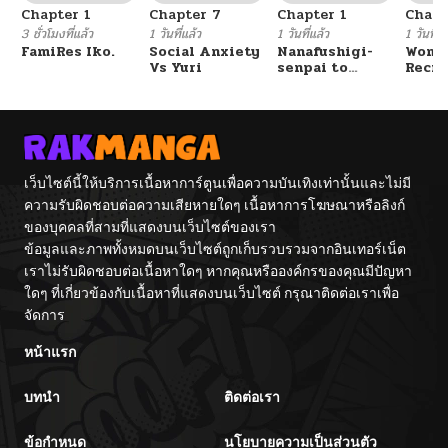
Chapter 1
Chapter 7
Chapter 1
Chapt
3 ชั่วโมงที่แล้ว
1 วันที่แล้ว
1 วันที่แล้ว
1 วันที่แ
FamiRes Iko.
Social Anxiety
Nanafushigi-
Wome
Vs Yuri
senpai to
Recru
Tetsujin-kun
Train
Cente
เว็บไซต์นี้ให้บริการเนื้อหาการ์ตูนเพื่อความบันเทิงเท่านั้นและไม่มี
ความรับผิดชอบต่อความเสียหายใดๆ เนื้อหาการโฆษณาหรือลิงก์
ของบุคคลที่สามที่แสดงบนเว็บไซต์ของเรา
ข้อมูลและภาพทั้งหมดบนเว็บไซต์ถูกเก็บรวบรวมจากอินเทอร์เน็ต
เราไม่รับผิดชอบต่อเนื้อหาใดๆ หากคุณหรือองค์กรของคุณมีปัญหา
ใดๆ ที่เกี่ยวข้องกับเนื้อหาที่แสดงบนเว็บไซต์ กรุณาติดต่อเราเพื่อ
จัดการ
หน้าแรก
บทนำ
ติดต่อเรา
ข้อกำหนด
นโยบายความเป็นส่วนตัว