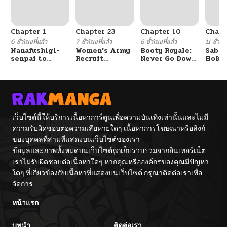
Chapter 1
Chapter 23
Chapter 10
Chapt
6 ชั่วโมงที่แล้ว
7 ชั่วโมงที่แล้ว
6 ชั่วโมงที่แล้ว
11 ชั่วโม
Nanafushigi-
Women’s Army
Booty Royale:
Sabor
senpai to
Recruit
Never Go Down
Hoken
Tetsujin-kun
Training
Without A
de Do
Center
Fight!
เว็บไซต์นี้ให้บริการเนื้อหาการ์ตูนเพื่อความบันเทิงเท่านั้นและไม่มี
ความรับผิดชอบต่อความเสียหายใดๆ เนื้อหาการโฆษณาหรือลิงก์
ของบุคคลที่สามที่แสดงบนเว็บไซต์ของเรา
ข้อมูลและภาพทั้งหมดบนเว็บไซต์ถูกเก็บรวบรวมจากอินเทอร์เน็ต
เราไม่รับผิดชอบต่อเนื้อหาใดๆ หากคุณหรือองค์กรของคุณมีปัญหา
ใดๆ ที่เกี่ยวข้องกับเนื้อหาที่แสดงบนเว็บไซต์ กรุณาติดต่อเราเพื่อ
จัดการ
หน้าแรก
บทนำ
ติดต่อเรา