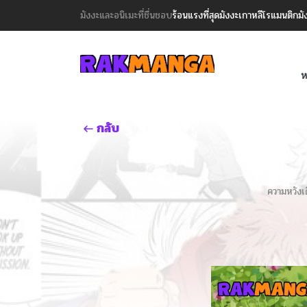
มังงะและอนิเมะที่ชื่นชอบ
ร้อนแรงที่สุด
มังงะเกาหลี
โรแมนติก
มั
ห
กลับ
ความหวังเด