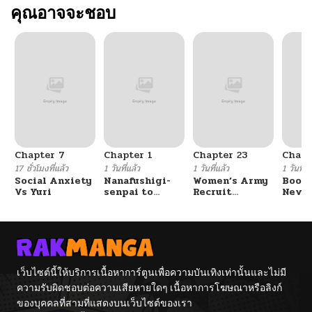
คุณอาจจะชอบ
Chapter 7
Chapter 1
Chapter 23
Chapt
17 ชั่วโมงที่แล้ว
1 วันที่แล้ว
1 วันที่แล้ว
1 วันที่แ
Social Anxiety
Nanafushigi-
Women’s Army
Booty
Vs Yuri
senpai to
Recruit
Never
Tetsujin-kun
Training
With
Center
Fight
เว็บไซต์นี้ให้บริการเนื้อหาการ์ตูนเพื่อความบันเทิงเท่านั้นและไม่มี
ความรับผิดชอบต่อความเสียหายใดๆ เนื้อหาการโฆษณาหรือลิงก์
ของบุคคลที่สามที่แสดงบนเว็บไซต์ของเรา