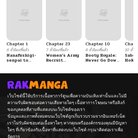
Chapter 1
Chapter 23
Chapter 10
Chapt
6 ชั่วโมงที่แล้ว
7 ชั่วโมงที่แล้ว
6 ชั่วโมงที่แล้ว
10 ชั่วโม
Nanafushigi-
Women’s Army
Booty Royale:
Sabor
senpai to
Recruit
Never Go Down
Hoken
Tetsujin-kun
Training
Without A
de Do
Center
Fight!
เว็บไซต์นี้ให้บริการเนื้อหาการ์ตูนเพื่อความบันเทิงเท่านั้นและไม่มี
ความรับผิดชอบต่อความเสียหายใดๆ เนื้อหาการโฆษณาหรือลิงก์
ของบุคคลที่สามที่แสดงบนเว็บไซต์ของเรา
ข้อมูลและภาพทั้งหมดบนเว็บไซต์ถูกเก็บรวบรวมจากอินเทอร์เน็ต
เราไม่รับผิดชอบต่อเนื้อหาใดๆ หากคุณหรือองค์กรของคุณมีปัญหา
ใดๆ ที่เกี่ยวข้องกับเนื้อหาที่แสดงบนเว็บไซต์ กรุณาติดต่อเราเพื่อ
จัดการ