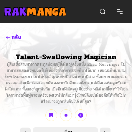
กลับ
Talent-Swallowing Magician
ผู้สืบเชื้อสายมาจากตระกูลพ่อมดผู้ยิ่งใหญ่ครั้งหนึ่ง Elric Mervinger ไม่
สามารถแสดงเวทมนตร์ได้เนื่องจากอาการป่วยที่หาได้ยาก ในขณะที่พยายาม
รักษาโรคของเขา เขาได้บังเอิญพบกับปีศาจหัวหน้าปีศาจ ซึ่งพยายามจะครอบ
ครองเอลริคเพื่อปลดปล่อยตัวเองจากกับดักของมังกร แต่เมื่อเอลริคดูดซับเม
ฟิสโตแทน ทั้งสองก็ผูกพันกัน เมื่อมีเมฟิสโตอยู่เคียงข้าง พลังใหม่นี้จะทำให้เอล
ริคสามารถฟื้นฟูครอบครัวของเขาให้กลับมารุ่งโรจน์ดังเช่นในอดีตได้หรือไม่?
หรือเขาจะถูกกลืนกินไปในที่สุด?