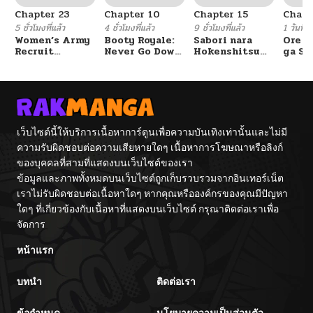
Chapter 23
Chapter 10
Chapter 15
Chapt
5 ชั่วโมงที่แล้ว
4 ชั่วโมงที่แล้ว
9 ชั่วโมงที่แล้ว
1 วันที่แ
Women’s Army
Booty Royale:
Sabori nara
Ore S
Recruit
Never Go Down
Hokenshitsu
ga Se
Training
Without A
de Douzo?
Omae
Center
Fight!
Reijo
Tag 
Game
Kour
Itash
เว็บไซต์นี้ให้บริการเนื้อหาการ์ตูนเพื่อความบันเทิงเท่านั้นและไม่มี
ความรับผิดชอบต่อความเสียหายใดๆ เนื้อหาการโฆษณาหรือลิงก์
ของบุคคลที่สามที่แสดงบนเว็บไซต์ของเรา
ข้อมูลและภาพทั้งหมดบนเว็บไซต์ถูกเก็บรวบรวมจากอินเทอร์เน็ต
เราไม่รับผิดชอบต่อเนื้อหาใดๆ หากคุณหรือองค์กรของคุณมีปัญหา
ใดๆ ที่เกี่ยวข้องกับเนื้อหาที่แสดงบนเว็บไซต์ กรุณาติดต่อเราเพื่อ
จัดการ
หน้าแรก
บทนำ
ติดต่อเรา