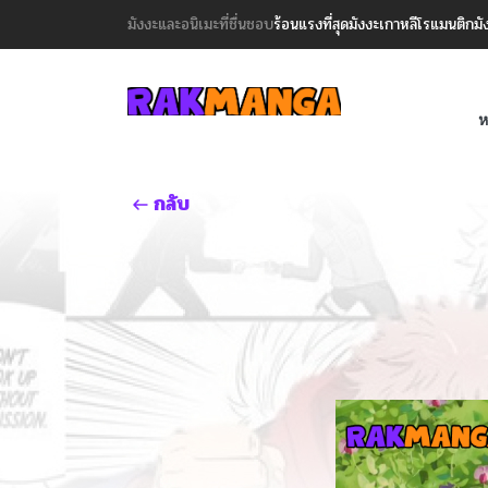
มังงะและอนิเมะที่ชื่นชอบ
ร้อนแรงที่สุด
มังงะเกาหลี
โรแมนติก
มั
ห
กลับ