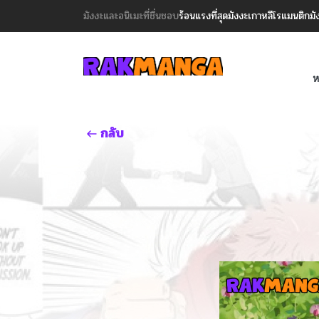
มังงะและอนิเมะที่ชื่นชอบ
ร้อนแรงที่สุด
มังงะเกาหลี
โรแมนติก
มั
ห
กลับ