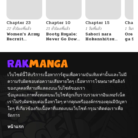
Chapter 23
Chapter 10
Chapter 15
Chapt
22 ชั่วโมงที่แล้ว
21 ชั่วโมงที่แล้ว
1 วันที่แล้ว
1 วันที่แ
Women’s Army
Booty Royale:
Sabori nara
Ore S
Recruit
Never Go Down
Hokenshitsu
ga Se
Training
Without A
de Douzo?
Omae
Center
Fight!
Reijo
Tag 
Game
Kour
Itash
เว็บไซต์นี้ให้บริการเนื้อหาการ์ตูนเพื่อความบันเทิงเท่านั้นและไม่มี
ความรับผิดชอบต่อความเสียหายใดๆ เนื้อหาการโฆษณาหรือลิงก์
ของบุคคลที่สามที่แสดงบนเว็บไซต์ของเรา
ข้อมูลและภาพทั้งหมดบนเว็บไซต์ถูกเก็บรวบรวมจากอินเทอร์เน็ต
เราไม่รับผิดชอบต่อเนื้อหาใดๆ หากคุณหรือองค์กรของคุณมีปัญหา
ใดๆ ที่เกี่ยวข้องกับเนื้อหาที่แสดงบนเว็บไซต์ กรุณาติดต่อเราเพื่อ
จัดการ
หน้าแรก