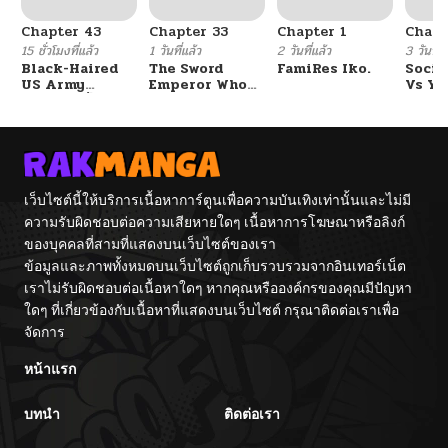
Chapter 43
Chapter 33
Chapter 1
Chapt
15 ชั่วโมงที่แล้ว
1 วันที่แล้ว
2 วันที่แล้ว
3 วันที่แ
Black-Haired
The Sword
FamiRes Iko.
Socia
US Army
Emperor Who
Vs Yu
General ย้อนเวลา
Surpasses His
มาเป็นจอมพลสหรัฐ
Previous Life
จักรพรรดิเทพดาบ
ผงาดเหนือชาติภพ
เว็บไซต์นี้ให้บริการเนื้อหาการ์ตูนเพื่อความบันเทิงเท่านั้นและไม่มี
ความรับผิดชอบต่อความเสียหายใดๆ เนื้อหาการโฆษณาหรือลิงก์
ของบุคคลที่สามที่แสดงบนเว็บไซต์ของเรา
ข้อมูลและภาพทั้งหมดบนเว็บไซต์ถูกเก็บรวบรวมจากอินเทอร์เน็ต
เราไม่รับผิดชอบต่อเนื้อหาใดๆ หากคุณหรือองค์กรของคุณมีปัญหา
ใดๆ ที่เกี่ยวข้องกับเนื้อหาที่แสดงบนเว็บไซต์ กรุณาติดต่อเราเพื่อ
จัดการ
หน้าแรก
บทนำ
ติดต่อเรา