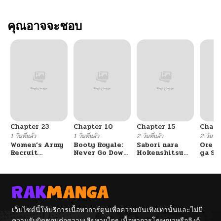
คุณอาจจะชอบ
Chapter 23
Chapter 10
Chapter 15
Chapt
1 วันที่แล้ว
1 วันที่แล้ว
2 วันที่แล้ว
2 วันที่แ
Women’s Army
Booty Royale:
Sabori nara
Ore S
Recruit
Never Go Down
Hokenshitsu
ga Se
Training
Without A
de Douzo?
Omae
Center
Fight!
Reijo
Tag 
Game
Kour
Itash
เว็บไซต์นี้ให้บริการเนื้อหาการ์ตูนเพื่อความบันเทิงเท่านั้นและไม่มี
ความรับผิดชอบต่อความเสียหายใดๆ เนื้อหาการโฆษณาหรือลิงก์