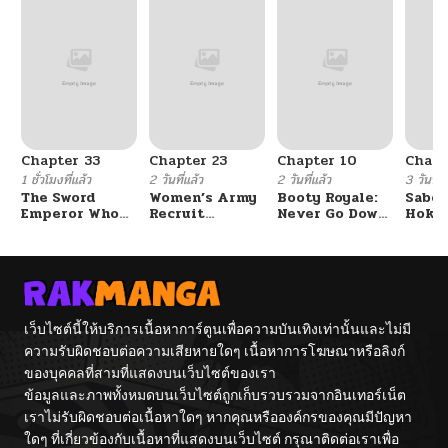
Chapter 33
Chapter 23
Chapter 10
Chapt
1 ชั่วโมงที่แล้ว
2 วันที่แล้ว
2 วันที่แล้ว
3 วันที่แ
The Sword
Women’s Army
Booty Royale:
Sabor
Emperor Who
Recruit
Never Go Down
Hoken
Surpasses His
Training
Without A
de Do
Previous Life
Center
Fight!
จักรพรรดิเทพดาบ
ผงาดเหนือชาติภพ
เว็บไซต์นี้ให้บริการเนื้อหาการ์ตูนเพื่อความบันเทิงเท่านั้นและไม่มี
ความรับผิดชอบต่อความเสียหายใดๆ เนื้อหาการโฆษณาหรือลิงก์
ของบุคคลที่สามที่แสดงบนเว็บไซต์ของเรา
ข้อมูลและภาพทั้งหมดบนเว็บไซต์ถูกเก็บรวบรวมจากอินเทอร์เน็ต
เราไม่รับผิดชอบต่อเนื้อหาใดๆ หากคุณหรือองค์กรของคุณมีปัญหา
ใดๆ ที่เกี่ยวข้องกับเนื้อหาที่แสดงบนเว็บไซต์ กรุณาติดต่อเราเพื่อ