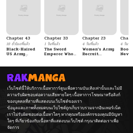
Chapter 43
Chapter 33
Chapter 23
Chapt
18 ชั่วโมงที่แล้ว
1 วันที่แล้ว
4 วันที่แล้ว
4 วันที่แ
Black-Haired
The Sword
Women’s Army
Booty
US Army
Emperor Who
Recruit
Never
General ย้อนเวลา
Surpasses His
Training
With
มาเป็นจอมพลสหรัฐ
Previous Life
Center
Fight
จักรพรรดิเทพดาบ
ผงาดเหนือชาติภพ
เว็บไซต์นี้ให้บริการเนื้อหาการ์ตูนเพื่อความบันเทิงเท่านั้นและไม่มี
ความรับผิดชอบต่อความเสียหายใดๆ เนื้อหาการโฆษณาหรือลิงก์
ของบุคคลที่สามที่แสดงบนเว็บไซต์ของเรา
ข้อมูลและภาพทั้งหมดบนเว็บไซต์ถูกเก็บรวบรวมจากอินเทอร์เน็ต
เราไม่รับผิดชอบต่อเนื้อหาใดๆ หากคุณหรือองค์กรของคุณมีปัญหา
ใดๆ ที่เกี่ยวข้องกับเนื้อหาที่แสดงบนเว็บไซต์ กรุณาติดต่อเราเพื่อ
จัดการ