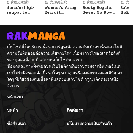
11 ชั่วโมงที่แล้ว
12 ชั่วโมงที่แล้ว
11 ชั่วโมงที่แล้ว
15 ชั่วโม
Nanafushigi-
Women’s Army
Booty Royale:
Sabor
senpai to
Recruit
Never Go Down
Hoken
Tetsujin-kun
Training
Without A
de Do
Center
Fight!
เว็บไซต์นี้ให้บริการเนื้อหาการ์ตูนเพื่อความบันเทิงเท่านั้นและไม่มี
ความรับผิดชอบต่อความเสียหายใดๆ เนื้อหาการโฆษณาหรือลิงก์
ของบุคคลที่สามที่แสดงบนเว็บไซต์ของเรา
ข้อมูลและภาพทั้งหมดบนเว็บไซต์ถูกเก็บรวบรวมจากอินเทอร์เน็ต
เราไม่รับผิดชอบต่อเนื้อหาใดๆ หากคุณหรือองค์กรของคุณมีปัญหา
ใดๆ ที่เกี่ยวข้องกับเนื้อหาที่แสดงบนเว็บไซต์ กรุณาติดต่อเราเพื่อ
จัดการ
หน้าแรก
บทนำ
ติดต่อเรา
ข้อกำหนด
นโยบายความเป็นส่วนตัว