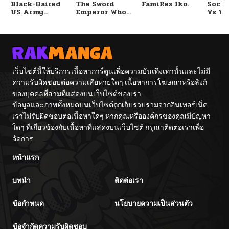
Black-Haired
The Sword
FamiRes Iko.
Socia
US Army
Emperor Who
Vs Yu
General ย้อนเวลา
Surpasses His
มาเป็นจอมพลสหรัฐ
Previous Life
จักรพรรดิเทพดาบ
ผงาดเหนือชาติภพ
เว็บไซต์นี้ให้บริการเนื้อหาการ์ตูนเพื่อความบันเทิงเท่านั้นและไม่มี
ความรับผิดชอบต่อความเสียหายใดๆ เนื้อหาการโฆษณาหรือลิงก์
ของบุคคลที่สามที่แสดงบนเว็บไซต์ของเรา
ข้อมูลและภาพทั้งหมดบนเว็บไซต์ถูกเก็บรวบรวมจากอินเทอร์เน็ต
เราไม่รับผิดชอบต่อเนื้อหาใดๆ หากคุณหรือองค์กรของคุณมีปัญหา
ใดๆ ที่เกี่ยวข้องกับเนื้อหาที่แสดงบนเว็บไซต์ กรุณาติดต่อเราเพื่อ
จัดการ
หน้าแรก
บทนำ
ติดต่อเรา
ข้อกำหนด
นโยบายความเป็นส่วนตัว
ข้อจำกัดความรับผิดชอบ