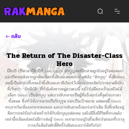
กลับ
The Return of The Disaster-Class
Hero
ยี่สิบปี เป็นเวลายี่สิบปีที่ Lee Geon นักบุญคนที่สิบสามถูกขังอยู่ในหอคอย
แห่งปีศาจหลังจากถูกพันธมิตรทั้งสิบสองคนแทงข้างหลัง “นักบุญ” ทั้งสิบสอง
คนนี้เป็นนักรบที่เทพเจ้าทั้งสิบสองราศีเลือกไว้เพื่อเอาชนะสัตว์ประหลาดลึกลับ
ที่เรียกว่า “ภัยพิบัติ” ที่กำลังสังหารหมู่ดาวดวงนี้ แม้ว่าไม่มีพระเจ้าองค์ใดได้
เลือก Geon เป็นนักบุญ แต่เขากลับกลายเป็นผู้ที่แข็งแกร่งที่สุดในบรรดา
ทั้งหมด ซึ่งทำให้เขากลายเป็นวีรบุรุษ และเป็นเป้าหมาย แต่ตอนนี้ Geon
ทะเลาะกันเพื่อออกจากหอคอย และเขากลับมาแข็งแกร่งกว่าเดิม สิ่งที่เหลืออยู่
คือการชดใช้อย่างโหดร้ายให้กับนักบุญแต่ละคน แต่ไม่มีสิ่งมีชีวิตที่ทรงพลัง
เหล่านี้จะล้มลงโดยไม่มีการต่อสู้ Geon จะสามารถอยู่ในชิ้นเดียวในขณะที่บรรลุ
การแก้แค้นอันศักดิ์สิทธิ์ในฝันของเขาได้หรือไม่?