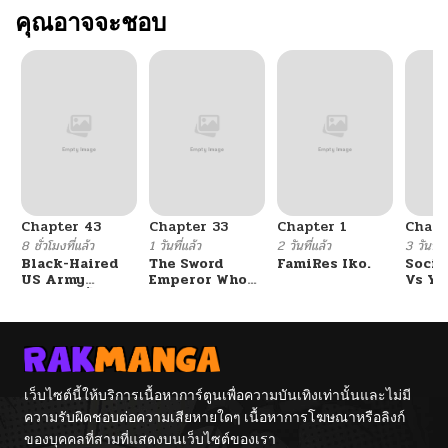
คุณอาจจะชอบ
Chapter 43
Chapter 33
Chapter 1
Chapt
8 ชั่วโมงที่แล้ว
1 วันที่แล้ว
2 วันที่แล้ว
3 วันที่แ
Black-Haired
The Sword
FamiRes Iko.
Socia
US Army
Emperor Who
Vs Yu
General ย้อนเวลา
Surpasses His
มาเป็นจอมพลสหรัฐ
Previous Life
จักรพรรดิเทพดาบ
ผงาดเหนือชาติภพ
เว็บไซต์นี้ให้บริการเนื้อหาการ์ตูนเพื่อความบันเทิงเท่านั้นและไม่มี
ความรับผิดชอบต่อความเสียหายใดๆ เนื้อหาการโฆษณาหรือลิงก์
ของบุคคลที่สามที่แสดงบนเว็บไซต์ของเรา