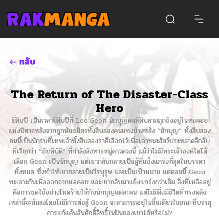
กลับ
The Return of The Disaster-Class
Hero
ยี่สิบปี เป็นเวลายี่สิบปีที่ Lee Geon นักบุญคนที่สิบสามถูกขังอยู่ในหอคอย
แห่งปีศาจหลังจากถูกพันธมิตรทั้งสิบสองคนแทงข้างหลัง “นักบุญ” ทั้งสิบสอง
คนนี้เป็นนักรบที่เทพเจ้าทั้งสิบสองราศีเลือกไว้เพื่อเอาชนะสัตว์ประหลาดลึกลับ
ที่เรียกว่า “ภัยพิบัติ” ที่กำลังสังหารหมู่ดาวดวงนี้ แม้ว่าไม่มีพระเจ้าองค์ใดได้
เลือก Geon เป็นนักบุญ แต่เขากลับกลายเป็นผู้ที่แข็งแกร่งที่สุดในบรรดา
ทั้งหมด ซึ่งทำให้เขากลายเป็นวีรบุรุษ และเป็นเป้าหมาย แต่ตอนนี้ Geon
ทะเลาะกันเพื่อออกจากหอคอย และเขากลับมาแข็งแกร่งกว่าเดิม สิ่งที่เหลืออยู่
คือการชดใช้อย่างโหดร้ายให้กับนักบุญแต่ละคน แต่ไม่มีสิ่งมีชีวิตที่ทรงพลัง
เหล่านี้จะล้มลงโดยไม่มีการต่อสู้ Geon จะสามารถอยู่ในชิ้นเดียวในขณะที่บรรลุ
การแก้แค้นอันศักดิ์สิทธิ์ในฝันของเขาได้หรือไม่?