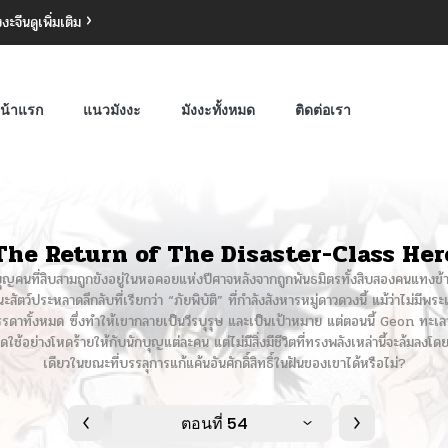
งงะจีน
ดูเพิ่มเติม
น้าแรก
แนวมังงะ
มังงะทั้งหมด
ติดต่อเรา
The Return of The Disaster-Class Her
นักบุญคนที่สิบสามถูกขังอยู่ในหอคอยแห่งปีศาจหลังจากถูกพันธมิตรทั้งสิบสองคนแทงข้า
ชนะสัตว์ประหลาดลึกลับที่เรียกว่า “ภัยพิบัติ” ที่กำลังสังหารหมู่ดาวดวงนี้ แม้ว่าไม่มี
ในบรรดาทั้งหมด ซึ่งทำให้เขากลายเป็นวีรบุรุษ และเป็นเป้าหมาย แต่ตอนนี้ Geon ท
รชดใช้อย่างโหดร้ายให้กับนักบุญแต่ละคน แต่ไม่มีสิ่งมีชีวิตที่ทรงพลังเหล่านี้จะล้มลงโ
เดียวในขณะที่บรรลุการแก้แค้นอันศักดิ์สิทธิ์ในฝันของเขาได้หรือไม่?
ตอนที่ 54