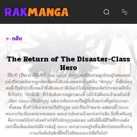
กลับ
The Return of The Disaster-Class
Hero
ยี่สิบปี เป็นเวลายี่สิบปีที่ Lee Geon นักบุญคนที่สิบสามถูกขังอยู่ในหอคอย
แห่งปีศาจหลังจากถูกพันธมิตรทั้งสิบสองคนแทงข้างหลัง “นักบุญ” ทั้งสิบสอง
คนนี้เป็นนักรบที่เทพเจ้าทั้งสิบสองราศีเลือกไว้เพื่อเอาชนะสัตว์ประหลาดลึกลับ
ที่เรียกว่า “ภัยพิบัติ” ที่กำลังสังหารหมู่ดาวดวงนี้ แม้ว่าไม่มีพระเจ้าองค์ใดได้
เลือก Geon เป็นนักบุญ แต่เขากลับกลายเป็นผู้ที่แข็งแกร่งที่สุดในบรรดา
ทั้งหมด ซึ่งทำให้เขากลายเป็นวีรบุรุษ และเป็นเป้าหมาย แต่ตอนนี้ Geon
ทะเลาะกันเพื่อออกจากหอคอย และเขากลับมาแข็งแกร่งกว่าเดิม สิ่งที่เหลืออยู่
คือการชดใช้อย่างโหดร้ายให้กับนักบุญแต่ละคน แต่ไม่มีสิ่งมีชีวิตที่ทรงพลัง
เหล่านี้จะล้มลงโดยไม่มีการต่อสู้ Geon จะสามารถอยู่ในชิ้นเดียวในขณะที่บรรลุ
การแก้แค้นอันศักดิ์สิทธิ์ในฝันของเขาได้หรือไม่?