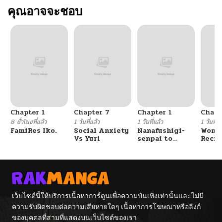
คุณอาจจะชอบ
Chapter 1
Chapter 7
Chapter 1
Chapt
8 ชั่วโมงที่แล้ว
1 วันที่แล้ว
1 วันที่แล้ว
1 วันที่แ
FamiRes Iko.
Social Anxiety
Nanafushigi-
Wome
Vs Yuri
senpai to
Recru
Tetsujin-kun
Train
Cente
เว็บไซต์นี้ให้บริการเนื้อหาการ์ตูนเพื่อความบันเทิงเท่านั้นและไม่มี
ความรับผิดชอบต่อความเสียหายใดๆ เนื้อหาการโฆษณาหรือลิงก์
ของบุคคลที่สามที่แสดงบนเว็บไซต์ของเรา