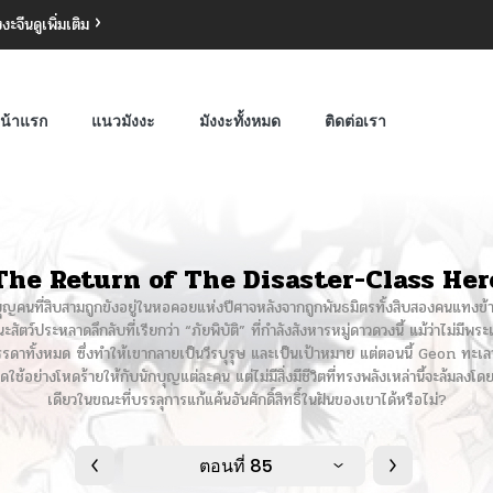
งงะจีน
ดูเพิ่มเติม
น้าแรก
แนวมังงะ
มังงะทั้งหมด
ติดต่อเรา
The Return of The Disaster-Class Her
นักบุญคนที่สิบสามถูกขังอยู่ในหอคอยแห่งปีศาจหลังจากถูกพันธมิตรทั้งสิบสองคนแทงข้า
ชนะสัตว์ประหลาดลึกลับที่เรียกว่า “ภัยพิบัติ” ที่กำลังสังหารหมู่ดาวดวงนี้ แม้ว่าไม่มี
ในบรรดาทั้งหมด ซึ่งทำให้เขากลายเป็นวีรบุรุษ และเป็นเป้าหมาย แต่ตอนนี้ Geon ท
รชดใช้อย่างโหดร้ายให้กับนักบุญแต่ละคน แต่ไม่มีสิ่งมีชีวิตที่ทรงพลังเหล่านี้จะล้มลงโ
เดียวในขณะที่บรรลุการแก้แค้นอันศักดิ์สิทธิ์ในฝันของเขาได้หรือไม่?
ตอนที่ 85