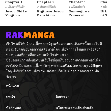
Chapter 1
Chapter 2
Chapter 1
Chapt
3 สัปดาห์ที่แล้ว
2 สัปดาห์ที่แล้ว
1 เดือนที่แล้ว
1 เดือนที
Josou Shite
Kojirase Josou
Sun-ouji wa
Nika
Yuujin o
Danshi no
Tsuma ni
ni Se
Odorokasete
Ren’ai Jijou
Naritai
Barer
Miyou to Shita
Dansh
Kekka
เว็บไซต์นี้ให้บริการเนื้อหาการ์ตูนเพื่อความบันเทิงเท่านั้นและไม่มี
ความรับผิดชอบต่อความเสียหายใดๆ เนื้อหาการโฆษณาหรือลิงก์
ของบุคคลที่สามที่แสดงบนเว็บไซต์ของเรา
ข้อมูลและภาพทั้งหมดบนเว็บไซต์ถูกเก็บรวบรวมจากอินเทอร์เน็ต
เราไม่รับผิดชอบต่อเนื้อหาใดๆ หากคุณหรือองค์กรของคุณมีปัญหา
ใดๆ ที่เกี่ยวข้องกับเนื้อหาที่แสดงบนเว็บไซต์ กรุณาติดต่อเราเพื่อ
จัดการ
หน้าแรก
บทนำ
ติดต่อเรา
ข้อกำหนด
นโยบายความเป็นส่วนตัว