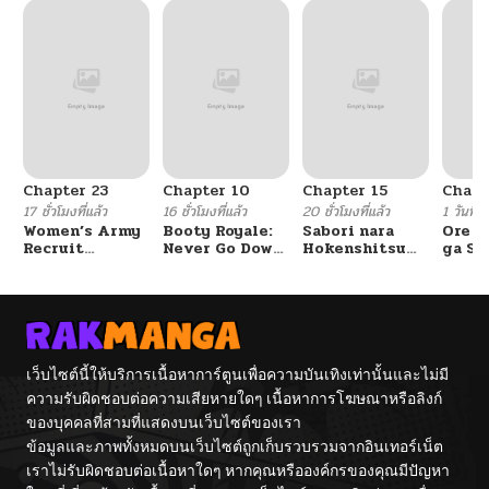
Chapter 23
Chapter 10
Chapter 15
Chapt
17 ชั่วโมงที่แล้ว
16 ชั่วโมงที่แล้ว
20 ชั่วโมงที่แล้ว
1 วันที่แ
Women’s Army
Booty Royale:
Sabori nara
Ore S
Recruit
Never Go Down
Hokenshitsu
ga Se
Training
Without A
de Douzo?
Omae
Center
Fight!
Reijo
Tag 
Game
Kour
Itash
เว็บไซต์นี้ให้บริการเนื้อหาการ์ตูนเพื่อความบันเทิงเท่านั้นและไม่มี
ความรับผิดชอบต่อความเสียหายใดๆ เนื้อหาการโฆษณาหรือลิงก์
ของบุคคลที่สามที่แสดงบนเว็บไซต์ของเรา
ข้อมูลและภาพทั้งหมดบนเว็บไซต์ถูกเก็บรวบรวมจากอินเทอร์เน็ต
เราไม่รับผิดชอบต่อเนื้อหาใดๆ หากคุณหรือองค์กรของคุณมีปัญหา