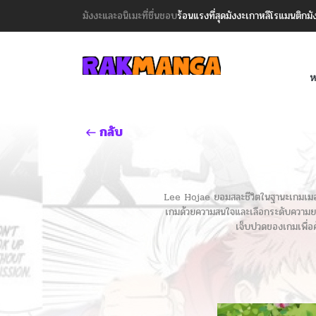
มังงะและอนิเมะที่ชื่นชอบ
ร้อนแรงที่สุด
มังงะเกาหลี
โรแมนติก
มั
ห
กลับ
Lee Hojae ยอมสละชีวิตในฐานะเกมเมอร์มื
เกมด้วยความสนใจและเลือกระดับความยาก 
เจ็บปวดของเกมเพื่อค้