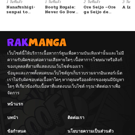
1 วันที่แล้ว
1 วันที่แล้ว
2 วันที่แล้ว
3 วันที่แ
Nanafushigi-
Booty Royale:
Ore Seijo ~Ore
A Luc
senpai to
Never Go Down
ga Seijo de
Tetsujin-kun
Without A
Omae Akuyaku
Fight!
Reijou Saikyou
Tag Otome
Game Kanzen
Kouryaku
Itashimasu wa~
เว็บไซต์นี้ให้บริการเนื้อหาการ์ตูนเพื่อความบันเทิงเท่านั้นและไม่มี
ความรับผิดชอบต่อความเสียหายใดๆ เนื้อหาการโฆษณาหรือลิงก์
ของบุคคลที่สามที่แสดงบนเว็บไซต์ของเรา
ข้อมูลและภาพทั้งหมดบนเว็บไซต์ถูกเก็บรวบรวมจากอินเทอร์เน็ต
เราไม่รับผิดชอบต่อเนื้อหาใดๆ หากคุณหรือองค์กรของคุณมีปัญหา
ใดๆ ที่เกี่ยวข้องกับเนื้อหาที่แสดงบนเว็บไซต์ กรุณาติดต่อเราเพื่อ
จัดการ
หน้าแรก
บทนำ
ติดต่อเรา
ข้อกำหนด
นโยบายความเป็นส่วนตัว