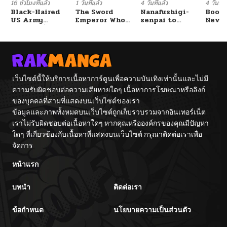
16 ชั่วโมงที่แล้ว
1 วันที่แล้ว
4 วันที่แล้ว
4 วันที่แ
Black-Haired
The Sword
Nanafushigi-
Booty
US Army
Emperor Who
senpai to
Never
General ย้อนเวลา
Surpasses His
Tetsujin-kun
With
มาเป็นจอมพลสหรัฐ
Previous Life
Fight
จักรพรรดิเทพดาบ
ผงาดเหนือชาติภพ
เว็บไซต์นี้ให้บริการเนื้อหาการ์ตูนเพื่อความบันเทิงเท่านั้นและไม่มี
ความรับผิดชอบต่อความเสียหายใดๆ เนื้อหาการโฆษณาหรือลิงก์
ของบุคคลที่สามที่แสดงบนเว็บไซต์ของเรา
ข้อมูลและภาพทั้งหมดบนเว็บไซต์ถูกเก็บรวบรวมจากอินเทอร์เน็ต
เราไม่รับผิดชอบต่อเนื้อหาใดๆ หากคุณหรือองค์กรของคุณมีปัญหา
ใดๆ ที่เกี่ยวข้องกับเนื้อหาที่แสดงบนเว็บไซต์ กรุณาติดต่อเราเพื่อ
จัดการ
หน้าแรก
บทนำ
ติดต่อเรา
ข้อกำหนด
นโยบายความเป็นส่วนตัว