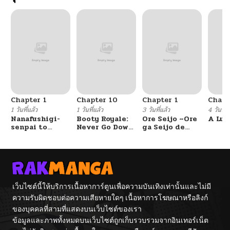
Chapter 1
Chapter 10
Chapter 1
Chapt
1 วันที่แล้ว
1 วันที่แล้ว
3 วันที่แล้ว
4 วันที่แ
Nanafushigi-
Booty Royale:
Ore Seijo ~Ore
A Luc
senpai to
Never Go Down
ga Seijo de
Tetsujin-kun
Without A
Omae Akuyaku
Fight!
Reijou Saikyou
Tag Otome
Game Kanzen
Kouryaku
Itashimasu wa~
เว็บไซต์นี้ให้บริการเนื้อหาการ์ตูนเพื่อความบันเทิงเท่านั้นและไม่มี
ความรับผิดชอบต่อความเสียหายใดๆ เนื้อหาการโฆษณาหรือลิงก์
ของบุคคลที่สามที่แสดงบนเว็บไซต์ของเรา
ข้อมูลและภาพทั้งหมดบนเว็บไซต์ถูกเก็บรวบรวมจากอินเทอร์เน็ต