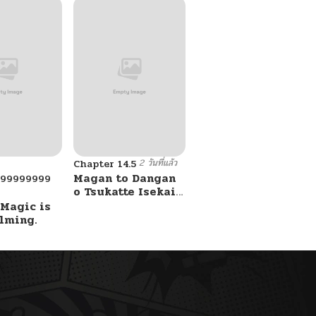
2 วันที่แล้ว
Chapter 14.5
Magan to Dangan
999999999
o Tsukatte Isekai
o Buchinuku!
 Magic is
lming.