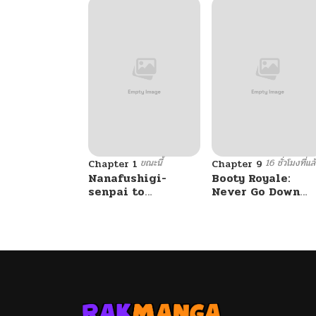
ขณะนี้
16 ชั่วโมงที่แล
Chapter 1
Chapter 9
Nanafushigi-
Booty Royale:
senpai to
Never Go Down
Tetsujin-kun
Without A Fight!