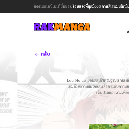
มังงะและอนิเมะที่ชื่นชอบ
ร้อนแรงที่สุด
มังงะเกาหลี
โรแมนติก
มั
ห
กลับ
Lee Hojae ยอมสละชีวิตในฐานะเกมเมอร์มื
เกมด้วยความสนใจและเลือกระดับความยาก 
เจ็บปวดของเกมเพื่อค้