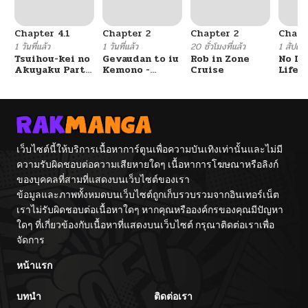
Chapter 4.1
Chapter 2
Chapter 2
Chapt
1 วันที่แล้ว
1 วันที่แล้ว
20 ชั่วโมงที่แล้ว
1 สัปดาห์
Tsuihou-kei no
Gevaudan to iu
Rob in Zone
No Lil
Akuyaku Party
Kemono -
Cruise
Life!!
no Leader ni
Rougoku de
Tensei Shita
Onna wo
node, Zamaa
Musaboru Moto
Sareru Mae ni
Ningen no
Jibun o
Saikyou
Tsuihou
Monster wa,
Shimashita.:
Fukushuu no
เว็บไซต์นี้ให้บริการเนื้อหาการ์ตูนเพื่อความบันเทิงเท่านั้นและไม่มี
Skill o Ubau
Prison Break
ความรับผิดชอบต่อความเสียหายใดๆ เนื้อหาการโฆษณาหรือลิงก์
“Steal” tte
wo
Akuyakusugiru
Kuwadateru-
ของบุคคลที่สามที่แสดงบนเว็บไซต์ของเรา
kedo
ข้อมูลและภาพทั้งหมดบนเว็บไซต์ถูกเก็บรวบรวมจากอินเทอร์เน็ต
Tsuyosugiru
เราไม่รับผิดชอบต่อเนื้อหาใดๆ หากคุณหรือองค์กรของคุณมีปัญหา
ใดๆ ที่เกี่ยวข้องกับเนื้อหาที่แสดงบนเว็บไซต์ กรุณาติดต่อเราเพื่อ
จัดการ
หน้าแรก
บทนำ
ติดต่อเรา