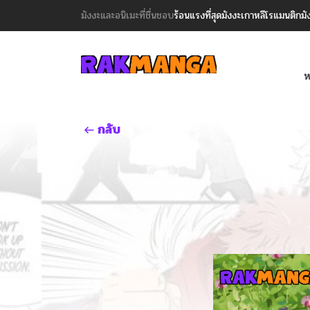
มังงะและอนิเมะที่ชื่นชอบ
ร้อนแรงที่สุด
มังงะเกาหลี
โรแมนติก
มั
ห
กลับ