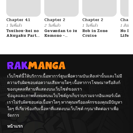
Chapter 4.1
Chapter 2
Chapter 2
Chapt
1 วันที่แล้ว
2 วันที่แล้ว
1 วันที่แล้ว
1 สัปดาห์
Tsuihou-kei no
Gevaudan to iu
Rob in Zone
No Lil
Akuyaku Party
Kemono -
Cruise
Life!!
no Leader ni
Rougoku de
Tensei Shita
Onna wo
node, Zamaa
Musaboru Moto
Sareru Mae ni
Ningen no
Jibun o
Saikyou
Tsuihou
Monster wa,
Shimashita.:
Fukushuu no
Skill o Ubau
Prison Break
เว็บไซต์นี้ให้บริการเนื้อหาการ์ตูนเพื่อความบันเทิงเท่านั้นและไม่มี
“Steal” tte
wo
ความรับผิดชอบต่อความเสียหายใดๆ เนื้อหาการโฆษณาหรือลิงก์
Akuyakusugiru
Kuwadateru-
kedo
ของบุคคลที่สามที่แสดงบนเว็บไซต์ของเรา
Tsuyosugiru
ข้อมูลและภาพทั้งหมดบนเว็บไซต์ถูกเก็บรวบรวมจากอินเทอร์เน็ต
เราไม่รับผิดชอบต่อเนื้อหาใดๆ หากคุณหรือองค์กรของคุณมีปัญหา
ใดๆ ที่เกี่ยวข้องกับเนื้อหาที่แสดงบนเว็บไซต์ กรุณาติดต่อเราเพื่อ
จัดการ
หน้าแรก