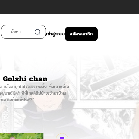
เข้าสู่ระบบ
สมัครสมาชิก
 Golshi chan
ล แล้วมาบุกโคโรโคโระซะงั้น! ทั้งเอาแต่ใจ
บาลมิโดริ ที่ที่โกลด์ชิปย้ายเข้ามาป่วน!
งจะเอาไงกันแน่ฟระ!?”