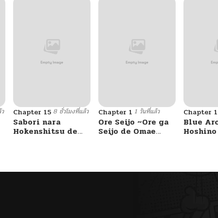
้ว
8 ชั่วโมงที่แล้ว
1 วันที่แล้ว
Chapter 15
Chapter 1
Chapter 1
Sabori nara
Ore Seijo ~Ore ga
Blue Ar
Hokenshitsu de
Seijo de Omae
Hoshino
Douzo?
Akuyaku Reijou
ga Sense
Saikyou Tag
masseji
Otome Game
hon. By 
Kanzen Kouryaku
Itashimasu wa~