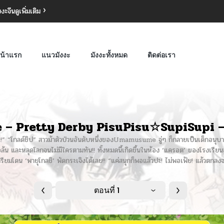
งงะจีน
ดูเพิ่มเติม
น้าแรก
แนวมังงะ
มังงะทั้งหมด
ติดต่อเรา
 Pretty Derby PisuPisu☆SupiSupi –
ไงล่ะ!” “โกลด์ชิป” สาวม้าตัวป่วนอันดับหนึ่งของUmamusume จู่ๆ ก็กลายเป็นเด็กอนุบา
ลือล้น และหลุดโลกจนไม่มีใครตามทัน!! ทั้งหมดนี้เกิดขึ้นในห้อง ‘แครอต’ ของโรงเรียนอนุ
ี่ เตรียมโดน ‘พายุโกลชิ’ พัดกระเจิงได้เลย!! “แค่สนุกก็พอแล้วปะ! ไม่พอเฟ้ย! แล้วตกล
ตอนที่ 1