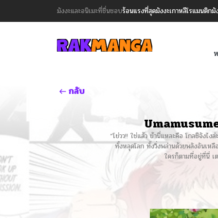
มังงะและอนิเมะที่ชื่นชอบ
ร้อนแรงที่สุด
มังงะเกาหลี
โรแมนติก
มั
ห
กลับ
Umamusume –
“โย่วว!! ใช่แล้ว ข้านี่แหละคือ โกลชิจัง
ทั้งหลุดโลก ทั้งวิ่งพล่านด้วยพลังอันเห
ใครก็ตามที่อยู่ที่น