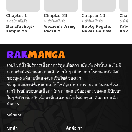
Chapter 1
Chapter 23
Chapter 10
Chapt
1 ชั่วโมงที่แล้ว
2 ชั่วโมงที่แล้ว
1 ชั่วโมงที่แล้ว
5 ชั่วโมง
Nanafushigi-
Women’s Army
Booty Royale:
Sabor
senpai to
Recruit
Never Go Down
Hoken
Tetsujin-kun
Training
Without A
de Do
Center
Fight!
เว็บไซต์นี้ให้บริการเนื้อหาการ์ตูนเพื่อความบันเทิงเท่านั้นและไม่มี
ความรับผิดชอบต่อความเสียหายใดๆ เนื้อหาการโฆษณาหรือลิงก์
ของบุคคลที่สามที่แสดงบนเว็บไซต์ของเรา
ข้อมูลและภาพทั้งหมดบนเว็บไซต์ถูกเก็บรวบรวมจากอินเทอร์เน็ต
เราไม่รับผิดชอบต่อเนื้อหาใดๆ หากคุณหรือองค์กรของคุณมีปัญหา
ใดๆ ที่เกี่ยวข้องกับเนื้อหาที่แสดงบนเว็บไซต์ กรุณาติดต่อเราเพื่อ
จัดการ
หน้าแรก
บทนำ
ติดต่อเรา