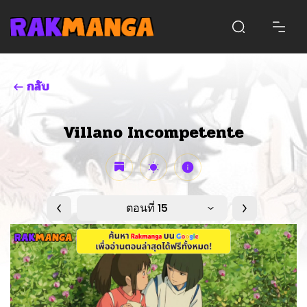
กลับ
Villano Incompetente
ตอนที่ 15