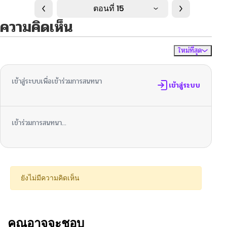
ตอนที่ 15
ความคิดเห็น
ใหม่ที่สุด
ไม่มีความคิดเห็น
จัดเรียงตาม
เข้าสู่ระบบเพื่อเข้าร่วมการสนทนา
เข้าสู่ระบบ
เข้าร่วมการสนทนา...
ยังไม่มีความคิดเห็น
คุณอาจจะชอบ