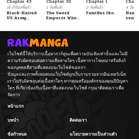
Chapter 43
Chapter 33
Chapter 1
Chapt
14 ชั่วโมงที่แล้ว
1 วันที่แล้ว
2 วันที่แล้ว
4 วันที่แ
Black-Haired
The Sword
FamiRes Iko.
Nanaf
US Army
Emperor Who
senpa
General ย้อนเวลา
Surpasses His
Tetsu
มาเป็นจอมพลสหรัฐ
Previous Life
จักรพรรดิเทพดาบ
ผงาดเหนือชาติภพ
เว็บไซต์นี้ให้บริการเนื้อหาการ์ตูนเพื่อความบันเทิงเท่านั้นและไม่มี
ความรับผิดชอบต่อความเสียหายใดๆ เนื้อหาการโฆษณาหรือลิงก์
ของบุคคลที่สามที่แสดงบนเว็บไซต์ของเรา
ข้อมูลและภาพทั้งหมดบนเว็บไซต์ถูกเก็บรวบรวมจากอินเทอร์เน็ต
เราไม่รับผิดชอบต่อเนื้อหาใดๆ หากคุณหรือองค์กรของคุณมีปัญหา
ใดๆ ที่เกี่ยวข้องกับเนื้อหาที่แสดงบนเว็บไซต์ กรุณาติดต่อเราเพื่อ
จัดการ
หน้าแรก
บทนำ
ติดต่อเรา
ข้อกำหนด
นโยบายความเป็นส่วนตัว