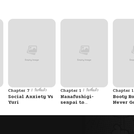
1 วันที่แล้ว
1 วันที่แล้ว
Chapter 7
Chapter 1
Chapter 
Social Anxiety Vs
Nanafushigi-
Booty Ro
Yuri
senpai to
Never G
Tetsujin-kun
Without 