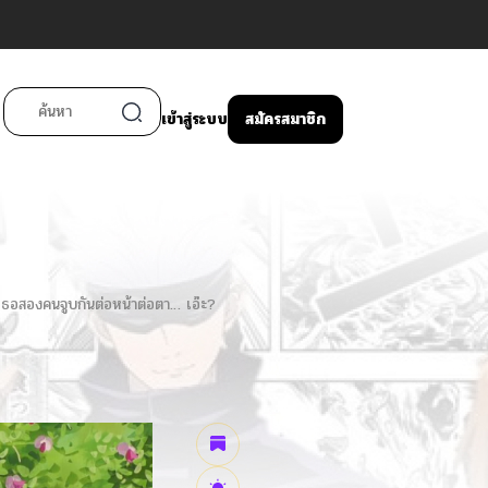
เข้าสู่ระบบ
สมัครสมาชิก
องเธอสองคนจูบกันต่อหน้าต่อตา… เอ๊ะ?