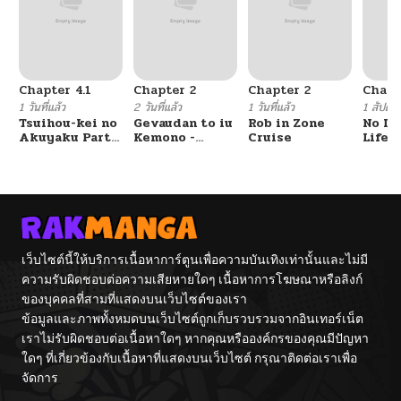
Chapter 4.1
Chapter 2
Chapter 2
Chapt
1 วันที่แล้ว
2 วันที่แล้ว
1 วันที่แล้ว
1 สัปดาห์
Tsuihou-kei no
Gevaudan to iu
Rob in Zone
No Lil
Akuyaku Party
Kemono -
Cruise
Life!!
no Leader ni
Rougoku de
Tensei Shita
Onna wo
node, Zamaa
Musaboru Moto
Sareru Mae ni
Ningen no
Jibun o
Saikyou
Tsuihou
Monster wa,
Shimashita.:
Fukushuu no
Skill o Ubau
Prison Break
เว็บไซต์นี้ให้บริการเนื้อหาการ์ตูนเพื่อความบันเทิงเท่านั้นและไม่มี
“Steal” tte
wo
ความรับผิดชอบต่อความเสียหายใดๆ เนื้อหาการโฆษณาหรือลิงก์
Akuyakusugiru
Kuwadateru-
kedo
ของบุคคลที่สามที่แสดงบนเว็บไซต์ของเรา
Tsuyosugiru
ข้อมูลและภาพทั้งหมดบนเว็บไซต์ถูกเก็บรวบรวมจากอินเทอร์เน็ต
เราไม่รับผิดชอบต่อเนื้อหาใดๆ หากคุณหรือองค์กรของคุณมีปัญหา
ใดๆ ที่เกี่ยวข้องกับเนื้อหาที่แสดงบนเว็บไซต์ กรุณาติดต่อเราเพื่อ
จัดการ