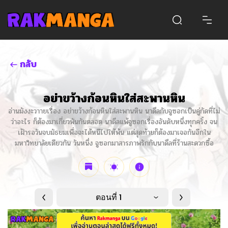
กลับ
อย่าขว้างก้อนหินใส่สะพานหิน
อ่านมังงะวาายเรื่อง อย่าขว้างก้อนหินใส่สะพานหิน นาดึลกับจูซอกเป็นคู่กัดที่ไม่
ว่าอะไร ก็ต้องมาเกี่ยวพันกันตลอด นาดึลแพ้จูซอกเรื่องอันดับหนึ่งทุกครั้ง จน
เฝ้ารอวันจบมัธยมเพื่อจะได้หนีไปให้พ้น แต่สุดท้ายก็ต้องมาเจอกันอีกใน
มหาวิทยาลัยเดียวกัน วันหนึ่ง จูซอกมาสารภาพรักกับนาดึลที่ร้านสะดวกซื้อ
ตอนที่ 1