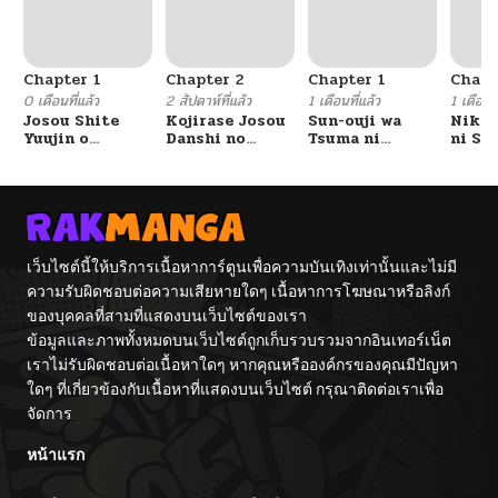
Chapter 1
Chapter 2
Chapter 1
Chapt
0 เดือนที่แล้ว
2 สัปดาห์ที่แล้ว
1 เดือนที่แล้ว
1 เดือนที
Josou Shite
Kojirase Josou
Sun-ouji wa
Nika
Yuujin o
Danshi no
Tsuma ni
ni Se
Odorokasete
Ren’ai Jijou
Naritai
Barer
Miyou to Shita
Dansh
Kekka
เว็บไซต์นี้ให้บริการเนื้อหาการ์ตูนเพื่อความบันเทิงเท่านั้นและไม่มี
ความรับผิดชอบต่อความเสียหายใดๆ เนื้อหาการโฆษณาหรือลิงก์
ของบุคคลที่สามที่แสดงบนเว็บไซต์ของเรา
ข้อมูลและภาพทั้งหมดบนเว็บไซต์ถูกเก็บรวบรวมจากอินเทอร์เน็ต
เราไม่รับผิดชอบต่อเนื้อหาใดๆ หากคุณหรือองค์กรของคุณมีปัญหา
ใดๆ ที่เกี่ยวข้องกับเนื้อหาที่แสดงบนเว็บไซต์ กรุณาติดต่อเราเพื่อ
จัดการ
หน้าแรก