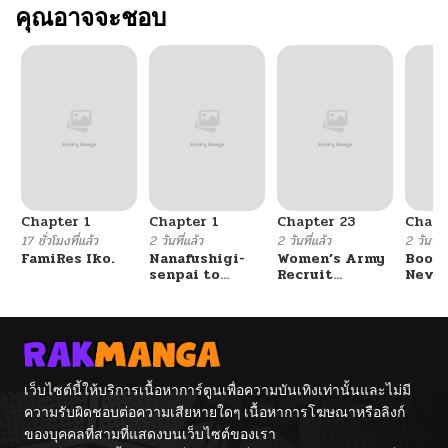
คุณอาจจะชอบ
Chapter 1
Chapter 1
Chapter 23
Chapt
17 ชั่วโมงที่แล้ว
2 วันที่แล้ว
2 วันที่แล้ว
2 วันที่แ
FamiRes Iko.
Nanafushigi-
Women’s Army
Booty
senpai to
Recruit
Never
Tetsujin-kun
Training
With
Center
Fight
เว็บไซต์นี้ให้บริการเนื้อหาการ์ตูนเพื่อความบันเทิงเท่านั้นและไม่มี
ความรับผิดชอบต่อความเสียหายใดๆ เนื้อหาการโฆษณาหรือลิงก์
ของบุคคลที่สามที่แสดงบนเว็บไซต์ของเรา