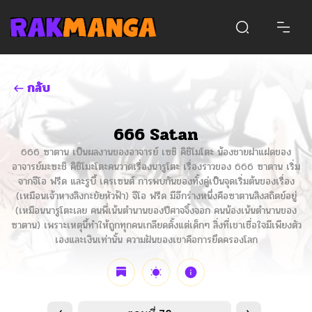
กลับ
666 Satan
666 ซาตาน เป็นผลงานของอาจารย์ เซชิ คิชิโมโตะ น้องชายฝาแฝดของ
อาจารย์มะซะชิ คิชิโมะโตะคนวาดเรื่องนารูโตะ เรื่องราวของ 666 ซาตาน เริ่ม
จากจีโอ ฟรีด และรูบี้ เครเซนต์ การพบกันของทั้งคู่เป็นจุดเริ่มต้นของเรื่อง
(เหมือนเจ้าหางลิงกะยัยหัวฟ้า) จีโอ ฟรีด มีอีกร่างหนึ่งคือซาตานสิงสถิตย์อยู่
(เหมือนนารูโตะเลย คนพี่เน้นตำนานของปีศาจจิ้งจอก คนน้องเน้นตำนานของ
ซาตาน) เพราะเหตุนี้ทำให้ถูกทุกคนเกลียดตั้งแต่เด็กๆ สิ่งที่เขาเชื่อใจมีเพียงตัว
เองและเงินเท่านั้น ความฝันของเขาคือการยึดครองโลก