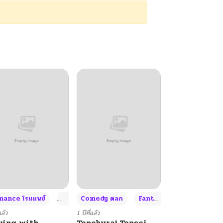
+4
+4
+3
ance โรแมนซ์
Adult ผู้ใหญ่
Comedy ตลก
Fantasy แฟนตาซี
แล้ว
1 ปีที่แล้ว
ying with
Tenchura! Tensei