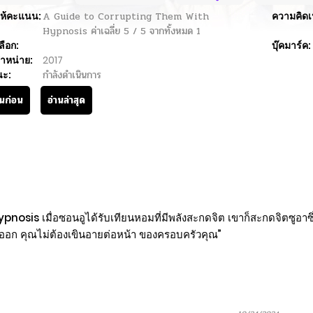
ห้คะแนน:
A Guide to Corrupting Them With
ความคิดเ
Hypnosis
ค่าเฉลี่ย
5
/
5
จากทั้งหมด
1
ลือก:
บุ๊คมาร์ค:
ำหน่าย:
2017
นะ:
กำลังดำเนินการ
านก่อน
อ่านล่าสุด
osis เมื่อซอนอูได้รับเทียนหอมที่มีพลังสะกดจิต เขาก็สะกดจิตซูอาซ
ณออก คุณไม่ต้องเขินอายต่อหน้า ของครอบครัวคุณ”