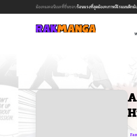
มังงะและอนิเมะที่ชื่นชอบ
ร้อนแรงที่สุด
มังงะเกาหลี
โรแมนติก
มั
ห
A
H
Fan