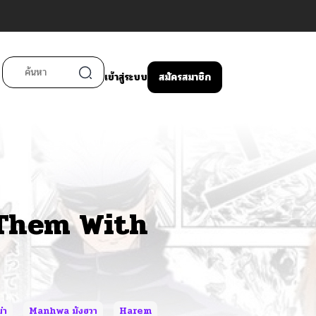
เข้าสู่ระบบ
สมัครสมาชิก
 Them With
่า
Manhwa มังฮวา
Harem