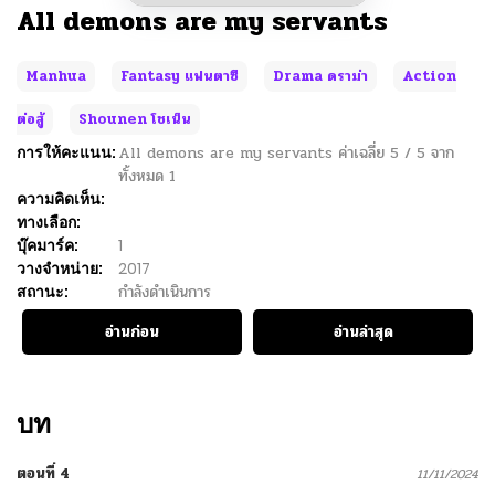
All demons are my servants
Manhua
Fantasy แฟนตาซี
Drama ดราม่า
Action
ต่อสู้
Shounen โชเน็น
การให้คะแนน:
All demons are my servants
ค่าเฉลี่ย
5
/
5
จาก
ทั้งหมด
1
ความคิดเห็น:
ทางเลือก:
บุ๊คมาร์ค:
1
วางจำหน่าย:
2017
สถานะ:
กำลังดำเนินการ
อ่านก่อน
อ่านล่าสุด
บท
ตอนที่ 4
11/11/2024