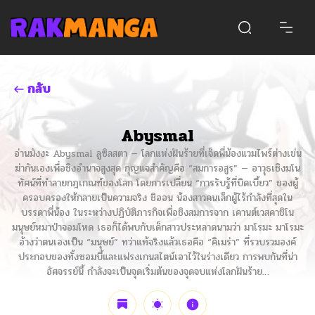
กลับ
Abysmal
อ่านมังงะ Abysmal ลูซิลสตา — โลกแห่งฝันร้ายที่เจ็ดพี่น้องแวมไพร์ต่างเข่น
ฆ่ากันเองเพื่อชิงอำนาจสูงสุด กุญแจสำคัญคือ “สมการอสูร” — อาวุธเชิงมโน
ทัศน์ที่ทำลายกฎเกณฑ์ของโลก โดยการเปลี่ยน “การรับรู้ที่บิดเบี้ยว” ของผู้
ครอบครองให้กลายเป็นความจริง ชิออน น้องสาวคนเล็กผู้ไร้กำลังที่สุดใน
บรรดาพี่น้อง ในระหว่างปฏิบัติภารกิจเพื่อชิงสมการจาก เคานต์เวสคาชิโน
มนุษย์หมาป่าจอมโหด เธอก็ได้พบกับเด็กสาวประหลาดนามว่า มาโรมะ มาโรมะ
อ้างว่าตนเองเป็น “มนุษย์” ทว่าแท้จริงแล้วเธอคือ “คิเมร่า” ที่รวบรวมองค์
ประกอบของทั้งซอมบี้และแฟรงเกนสไตน์เอาไว้ในร่างเดียว การพบกันที่น่า
อัศจรรย์นี้ กำลังจะเป็นจุดเริ่มต้นของจุดจบแห่งโลกฝันร้าย…