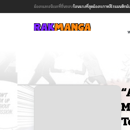
มังงะและอนิเมะที่ชื่นชอบ
ร้อนแรงที่สุด
มังงะเกาหลี
โรแมนติก
มั
ห
“
M
T