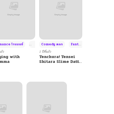
+4
+4
+3
ance โรแมนซ์
Adult ผู้ใหญ่
Comedy ตลก
Fantasy แฟนตาซี
แล้ว
1 ปีที่แล้ว
ying with
Tenchura! Tensei
umma
Shitara Slime Datta
Ken