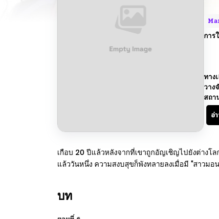
Ma
การใ
ทางเ
วางจ
สถา
อ่
เกือบ 20 ปีแล้วหลังจากที่เขาถูกอัญเชิญไปยังต่างโล
แล้ววันหนึ่ง ความสงบสุขก็พังทลายลงเมื่อมี “สาวมอน
บท