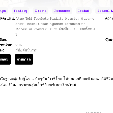
nga
Fantasy
Drama
Romance
Isekai
School L
ห้คะแนน:
“Ano Toki Tasukete Itadaita Monster Musume
ความ
desu”: Isekai Ossan Kyoushi Totsuzen no
Moteki ni Konwaku suru
ค่าเฉลี่ย
5
/
5
จากทั้งหมด
1
ลือก:
บุ๊คม
ำหน่าย:
2017
นะ:
กำลังดำเนินการ
านก่อน
อ่านล่าสุด
กในฐานะผู้กล้ากู้โลก… ปัจจุบัน ‘วาชิโอะ’ ได้ปลดเกษียณตัวเองมาใช้ชี
สเตอร์” เผ่าคราเคนสุดเอ็กซ์ย้ายเข้ามาเรียนใหม่!